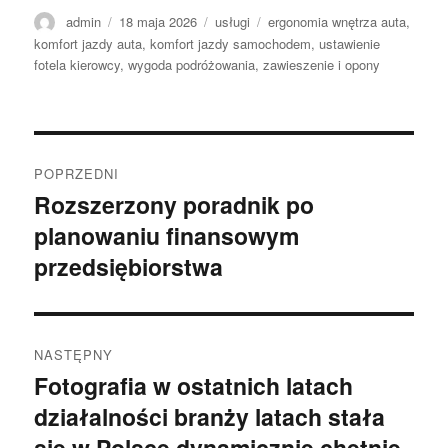
Autor
Data
Kategorie
Tagi
admin
18 maja 2026
usługi
ergonomia wnętrza auta
,
publikacji
komfort jazdy auta
,
komfort jazdy samochodem
,
ustawienie
fotela kierowcy
,
wygoda podróżowania
,
zawieszenie i opony
Nawigacja
POPRZEDNI
wpisu
Rozszerzony poradnik po
Poprzedni
planowaniu finansowym
wpis:
przedsiębiorstwa
NASTĘPNY
Fotografia w ostatnich latach
Następny
działalności branży latach stała
wpis:
się w Polsce dynamicznie chętnie