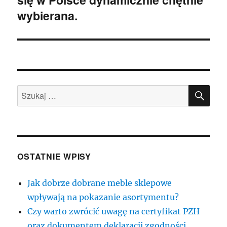
wybierana.
SZU
Szukaj:
OSTATNIE WPISY
Jak dobrze dobrane meble sklepowe
wpływają na pokazanie asortymentu?
Czy warto zwrócić uwagę na certyfikat PZH
oraz dokumentem deklaracji zgodności