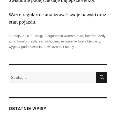
Świadome podejście daje najlepsze efekty.
Warto regularnie analizować swoje nawyki oraz
stan pojazdu.
Data
Kategorie
Tagi
18 maja 2026
usługi
ergonomia wnętrza auta
,
komfort jazdy
publikacji
auta
,
komfort jazdy samochodem
,
ustawienie fotela kierowcy
,
wygoda podróżowania
,
zawieszenie i opony
SZU
Szukaj:
OSTATNIE WPISY