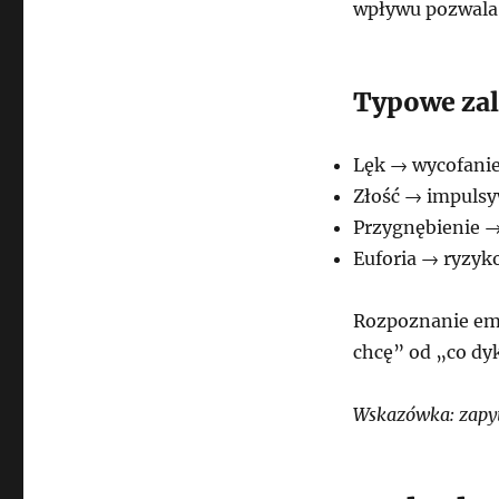
wpływu pozwala 
Typowe zal
Lęk → wycofanie
Złość → impulsy
Przygnębienie →
Euforia → ryzyk
Rozpoznanie emo
chcę” od „co dy
Wskazówka: zapyt