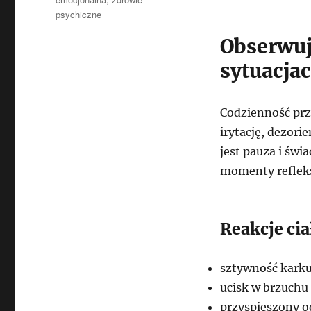
psychiczne
Obserwuj
sytuacja
Codzienność prz
irytację, dezori
jest pauza i świ
momenty refleks
Reakcje ci
sztywność kark
ucisk w brzuchu
przyspieszony 