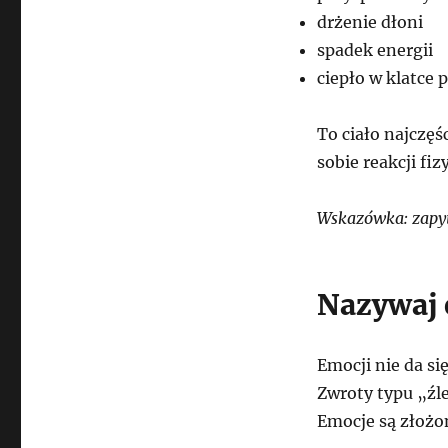
drżenie dłoni
spadek energii
ciepło w klatce 
To ciało najczęś
sobie reakcji f
Wskazówka: zapyta
Nazywaj 
Emocji nie da si
Zwroty typu „źle
Emocje są złożo