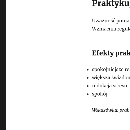
Praktyku
Uważność pomaga
Wzmacnia regula
Efekty pra
spokojniejsze re
większa świado
redukcja stresu
spokój
Wskazówka: prakt