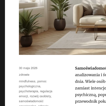
Data
30 maja 2026
Samoświadomoś
publikacji
Kategorie
zdrowie
analizowania i 
Tagi
mindfulness
,
pomoc
dnia. Wiele osób
psychologiczna
,
zamiast intencj
psychoterapia
,
regulacja
psychiczną, popr
emocji
,
rozwój osobisty
,
samoświadomość
przewodnik pokaz
emocjonalna
,
zdrowie