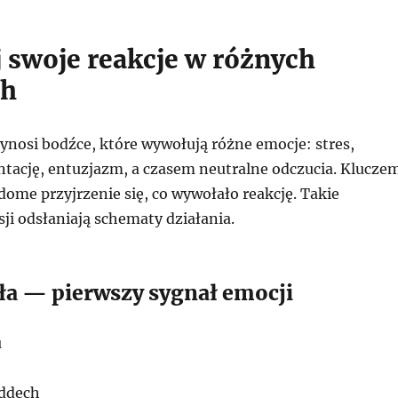
 swoje reakcje w różnych
ch
ynosi bodźce, które wywołują różne emocje: stres,
entację, entuzjazm, a czasem neutralne odczucia. Klucze
adome przyjrzenie się, co wywołało reakcję. Takie
ji odsłaniają schematy działania.
ała — pierwszy sygnał emocji
u
oddech