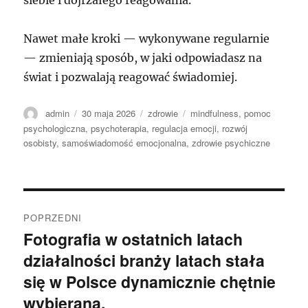
Nawet małe kroki — wykonywane regularnie
— zmieniają sposób, w jaki odpowiadasz na
świat i pozwalają reagować świadomiej.
Autor
Data
Kategorie
Tagi
admin
30 maja 2026
zdrowie
mindfulness
,
pomoc
publikacji
psychologiczna
,
psychoterapia
,
regulacja emocji
,
rozwój
osobisty
,
samoświadomość emocjonalna
,
zdrowie psychiczne
Nawigacja
POPRZEDNI
wpisu
Fotografia w ostatnich latach
Poprzedni
działalności branży latach stała
wpis:
się w Polsce dynamicznie chętnie
wybierana.