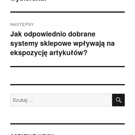
NASTĘPNY
Jak odpowiednio dobrane
Następny
systemy sklepowe wpływają na
wpis:
ekspozycję artykułów?
SZU
Szukaj: