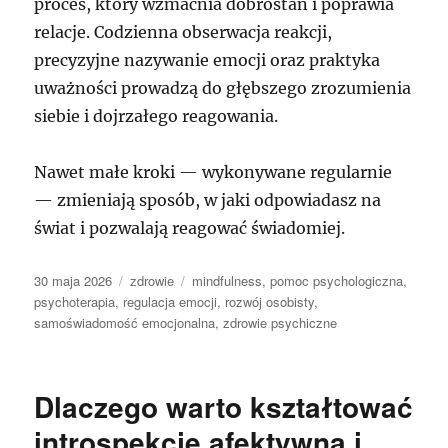
proces, który wzmacnia dobrostan i poprawia
relacje. Codzienna obserwacja reakcji,
precyzyjne nazywanie emocji oraz praktyka
uważności prowadzą do głębszego zrozumienia
siebie i dojrzałego reagowania.
Nawet małe kroki — wykonywane regularnie
— zmieniają sposób, w jaki odpowiadasz na
świat i pozwalają reagować świadomiej.
Data
Kategorie
Tagi
30 maja 2026
zdrowie
mindfulness
,
pomoc psychologiczna
,
publikacji
psychoterapia
,
regulacja emocji
,
rozwój osobisty
,
samoświadomość emocjonalna
,
zdrowie psychiczne
Dlaczego warto kształtować
introspekcję afektywną i