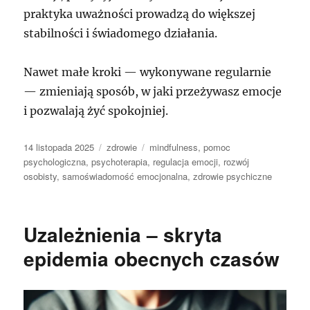
praktyka uważności prowadzą do większej
stabilności i świadomego działania.
Nawet małe kroki — wykonywane regularnie
— zmieniają sposób, w jaki przeżywasz emocje
i pozwalają żyć spokojniej.
Data
Kategorie
Tagi
14 listopada 2025
zdrowie
mindfulness
,
pomoc
publikacji
psychologiczna
,
psychoterapia
,
regulacja emocji
,
rozwój
osobisty
,
samoświadomość emocjonalna
,
zdrowie psychiczne
Uzależnienia – skryta
epidemia obecnych czasów