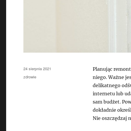
Data
24 sierpnia 2021
Planując remont
publikacji
Kategorie
zdrowie
niego. Ważne jes
delikatnego odśw
internetu lub ud
sam budżet. Pow
dokładnie okreś
Nie oszczędzaj n