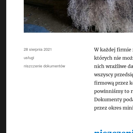
Data
28 sierpnia 2021
W każdej firmie 
publikacji
Kategorie
usługi
których nie moż
Tagi
niszczenie dokumentów
nich wrażliwe d
wszyscy przedsi
firmową przez ko
powinniśmy to r
Dokumenty poda
przez okres min