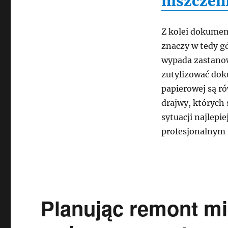
niszcze
Z kolei dokument
znaczy w tedy 
wypada zastanow
zutylizować do
papierowej są ró
drajwy, których 
sytuacji najlepie
profesjonalnym
Planując remont mi