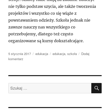
nie tylko podstaw szycia, ale także tworzenia
projektów i wszystko co się wiąże z
powstawaniem odzieży. Szkoła jednak nie
zawsze nauczy nas wszystkiego co
potrzebujemy, dlatego też często
organizowane są kursy dokształcające.
Data
Kategorie
Tagi
5 stycznia 2017
edukacja
edukacja
,
szkoła
Dodaj
publikacji
do
komentarz
Szkoła
krawiecka
–
sposób
SZU
na
Szukaj:
dobry
zawód