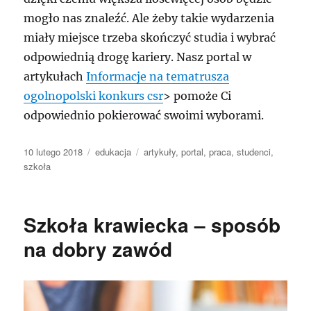
mogło nas znaleźć. Ale żeby takie wydarzenia
miały miejsce trzeba skończyć studia i wybrać
odpowiednią drogę kariery. Nasz portal w
artykułach
Informacje na tematrusza
ogolnopolski konkurs csr
> pomoże Ci
odpowiednio pokierować swoimi wyborami.
Data
Kategorie
Tagi
10 lutego 2018
edukacja
artykuły
,
portal
,
praca
,
studenci
,
publikacji
szkoła
Szkoła krawiecka – sposób
na dobry zawód