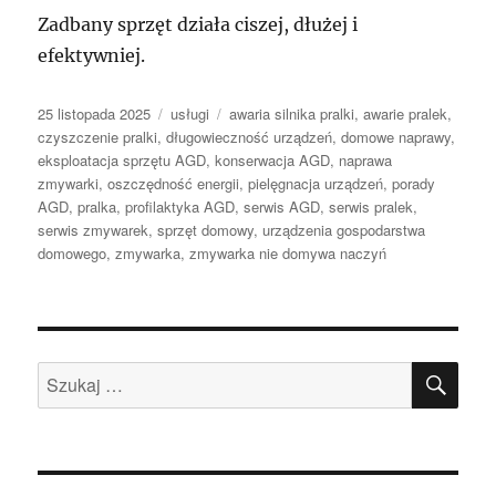
Zadbany sprzęt działa ciszej, dłużej i
efektywniej.
Data
Kategorie
Tagi
25 listopada 2025
usługi
awaria silnika pralki
,
awarie pralek
,
publikacji
czyszczenie pralki
,
długowieczność urządzeń
,
domowe naprawy
,
eksploatacja sprzętu AGD
,
konserwacja AGD
,
naprawa
zmywarki
,
oszczędność energii
,
pielęgnacja urządzeń
,
porady
AGD
,
pralka
,
profilaktyka AGD
,
serwis AGD
,
serwis pralek
,
serwis zmywarek
,
sprzęt domowy
,
urządzenia gospodarstwa
domowego
,
zmywarka
,
zmywarka nie domywa naczyń
SZU
Szukaj: