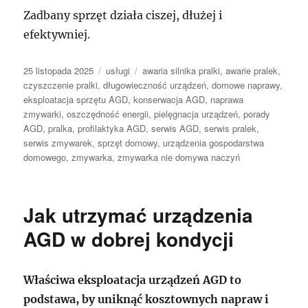
Zadbany sprzęt działa ciszej, dłużej i
efektywniej.
Data
Kategorie
Tagi
25 listopada 2025
usługi
awaria silnika pralki
,
awarie pralek
,
publikacji
czyszczenie pralki
,
długowieczność urządzeń
,
domowe naprawy
,
eksploatacja sprzętu AGD
,
konserwacja AGD
,
naprawa
zmywarki
,
oszczędność energii
,
pielęgnacja urządzeń
,
porady
AGD
,
pralka
,
profilaktyka AGD
,
serwis AGD
,
serwis pralek
,
serwis zmywarek
,
sprzęt domowy
,
urządzenia gospodarstwa
domowego
,
zmywarka
,
zmywarka nie domywa naczyń
Jak utrzymać urządzenia
AGD w dobrej kondycji
Właściwa eksploatacja urządzeń AGD to
podstawa, by uniknąć kosztownych napraw i