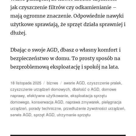
jak czyszczenie filtrów czy odkamienianie –
mają ogromne znaczenie. Odpowiednie nawyki
użytkowe sprawiają, że sprzęt działa sprawniej i
dłużej.
Dbając o swoje AGD, dbasz o własny komfort i
bezpieczeństwo w domu. To prosty sposób na
bezproblemową eksploatację i spokój na lata.
Data
Kategorie
Tagi
18 listopada 2025
biznes
awarie AGD
,
czyszczenie pralek
,
publikacji
czyszczenie urządzeń domowych
,
dbałość o AGD
,
domowe
naprawy
,
efektywne użytkowanie
,
eksploatacja sprzętu
domowego
,
konserwacja AGD
,
naprawa zmywarek
,
pielęgnacja
urządzeń
,
porady techniczne
,
przedłużenie żywotności urządzeń
,
serwis AGD
,
sprzęt AGD
,
utrzymanie sprzętu